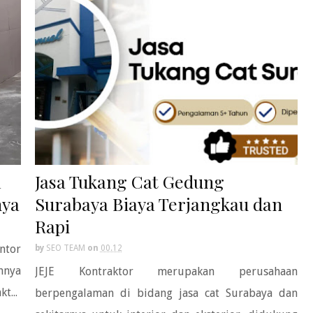
m
Jasa Tukang Cat Gedung
nya
Surabaya Biaya Terjangkau dan
Rapi
ntor
by
SEO TEAM
on
00.12
nnya
JEJE Kontraktor merupakan perusahaan
t...
berpengalaman di bidang jasa cat Surabaya dan