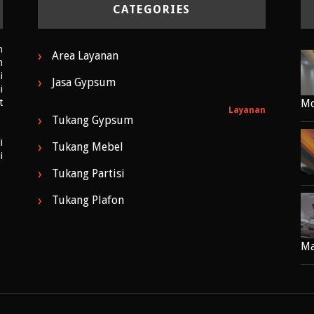
CATEGORIES
n
Area Layanan
m
i
Jasa Gypsum
i
t
Mo
Layanan
Tukang Gypsum
i
Tukang Mebel
i
Tukang Partisi
Tukang Plafon
Ma