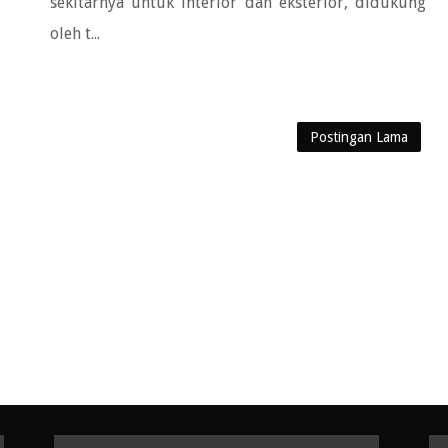
sekitarnya untuk interior dan eksterior, didukung
oleh t...
Postingan Lama